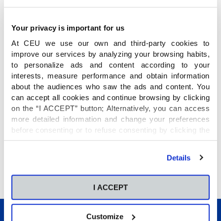
Your privacy is important for us
Esperamos que os sea de gran utilidad.
At CEU we use our own and third-party cookies to
improve our services by analyzing your browsing habits,
to personalize ads and content according to your
interests, measure performance and obtain information
about the audiences who saw the ads and content. You
can accept all cookies and continue browsing by clicking
on the “I ACCEPT” button; Alternatively, you can access
more detailed information and change your preferences
before consenting or to refuse consenting by clicking the
"Personalize" button. For more information you can visit
our
Cookies Policy
.
Details
I ACCEPT
Customize