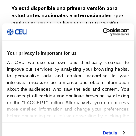
Ya está disponible una primera versión para
estudiantes nacionales e internacionales
, que
contará en muy poco tiempo con otra versión
específica para orientadores de colegios.
En su primer mes de andadura, Degree Advisor
Your privacy is important for us
ha tenido una excelente acogida entre
At CEU we use our own and third-party cookies to
estudiantes, padres y centros educativos, ya que
improve our services by analyzing your browsing habits,
supone un apoyo a la hora de orientar a los
to personalize ads and content according to your
jóvenes en la toma de una de las decisiones más
interests, measure performance and obtain information
importantes de su vida.
about the audiences who saw the ads and content. You
can accept all cookies and continue browsing by clicking
on the “I ACCEPT” button; Alternatively, you can access
Degree Advisor
more detailed information and change your preferences
before consenting or to refuse consenting by clicking the
"Personalize" button. For more information you can visit
El 86% de los usuarios recomendaría Degree
our
Cookies Policy
.
Advisor a amigos y familiares y 8 de cada 10
Details