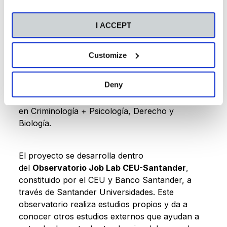
destaca la importancia de conocer la demanda
laboral de los estudios que quieren realizar.
I ACCEPT
Hasta el momento, las titulaciones por las que
Customize
más se han interesado son, por este orden,
Administración y Dirección de Empresas,
Deny
Medicina, Psicología, Enfermería, el doble grado
en Derecho + ADE, Arquitectura, el doble grado
en Criminología + Psicología, Derecho y
Biología.
El proyecto se desarrolla dentro
del
Observatorio Job Lab CEU-Santander
,
constituido por el CEU y Banco Santander, a
través de Santander Universidades. Este
observatorio realiza estudios propios y da a
conocer otros estudios externos que ayudan a