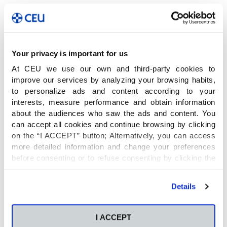
Durante cinco meses los alumnos participantes
van a trabajar en el desarrollo de este proyecto.
Cuentan también con la tutoría de alumnos y
Your privacy is important for us
profesores de Marketing del CEU. Además,
At CEU we use our own and third-party cookies to
previamente a la puesta en marcha, los
improve our services by analyzing your browsing habits,
profesores del CEU Gabriel Ravello y Ana
to personalize ads and content according to your
Poveda han impartido unas sesiones formativas
interests, measure performance and obtain information
específicas sobre introducción al Marketing y a
about the audiences who saw the ads and content. You
can accept all cookies and continue browsing by clicking
las técnicas de creación del storytelling. Por
on the “I ACCEPT” button; Alternatively, you can access
parte de Panama Jack ha sido su directora
more detailed information and change your preferences
general, Patricia Vicente, quien les ha preparado
before consenting or to refuse consenting by clicking the
el briefing del producto y de la marca.
"Personalize" button. For more information you can visit
our
Cookies Policy
.
Details
Los centros educativos ya están trabajando en la
creación de equipos y la realización de los
I ACCEPT
trabajos. El equipo seleccionado por cada centro