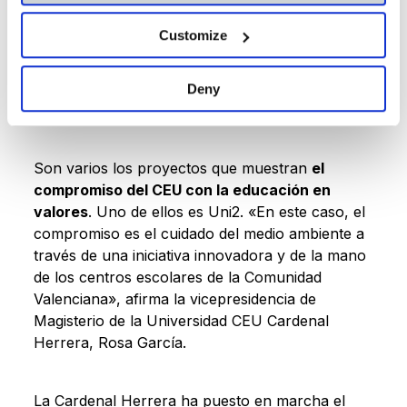
se batirá en el duelo final por ser el mejor
proyecto de storytelling, que se celebrará en
Customize
marzo de este año.
Deny
Fomentando la responsabilidad ambiental
Son varios los proyectos que muestran
el
compromiso del CEU con la educación en
valores
. Uno de ellos es Uni2. «En este caso, el
compromiso es el cuidado del medio ambiente a
través de una iniciativa innovadora y de la mano
de los centros escolares de la Comunidad
Valenciana», afirma la vicepresidencia de
Magisterio de la Universidad CEU Cardenal
Herrera, Rosa García.
La Cardenal Herrera ha puesto en marcha el