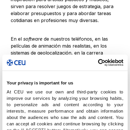
sirven para resolver juegos de estrategia, para
elaborar presupuestos y para abordar tareas
cotidianas en profesiones muy diversas.
En el
software
de nuestros teléfonos, en las
películas de animación más realistas, en los
sistemas de geolocalización, en la carrera
espacial… Definitivamente, las matemáticas están
en todas partes. Por eso tienen un papel muy
importante en las aulas del CEU Jesús María, en
el contexto de las
competencias
Your privacy is important for us
STEAM
(
Science, Technology, Engineering,
At CEU we use our own and third-party cookies to
Art
y
Mathematics).
Imprescindibles para el
improve our services by analyzing your browsing habits,
futuro universitario y profesional de nuestro
to personalize ads and content according to your
alumnado, permiten desarrollar de forma
interests, measure performance and obtain information
transversal habilidades muy valiosas en el
about the audiences who saw the ads and content. You
entorno de la ciencia, la tecnología, la ingeniería,
can accept all cookies and continue browsing by clicking
las artes y, por supuesto, las matemáticas.